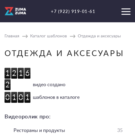
+7 (922) 919-01-61
Главная
Каталог шаблонов
Отдежда и аксесуары
ОТДЕЖДА И АКСЕСУАРЫ
1
2
1
6
1
2
1
6
2
2
видео создано
0
1
0
1
0
1
0
1
шаблонов в каталоге
Видеоролик про:
Рестораны и продукты
35