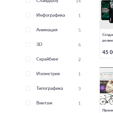
14
Слайдшоу
1
Инфографика
5
Анимация
Созда
ролик
6
3D
45 0
2
Скрайбинг
1
Изометрия
3
Типографика
1
Винтаж
Презе