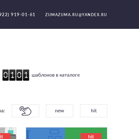
(922) 919-01-61
ZUMAZUMA.RU@YANDEX.RU
0
1
0
1
0
1
0
1
шаблонов в каталоге
ка:
new
hit
it
hit