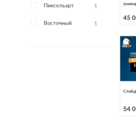
униве
1
Пиксельарт
45 0
1
Восточный
Слайд
54 0