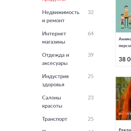
Недвижимость
32
и ремонт
Интернет
64
Анима
магазины
персо
Отдежда и
39
38 0
аксесуары
Индустрия
25
здоровья
Салоны
23
красоты
Транспорт
25
Рекла