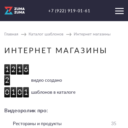
+7 (922) 919-01-61
Главная
Каталог шаблонов
Интернет магазины
ИНТЕРНЕТ МАГАЗИНЫ
1
2
1
6
1
2
1
6
2
2
видео создано
0
1
0
1
0
1
0
1
шаблонов в каталоге
Видеоролик про:
Рестораны и продукты
35