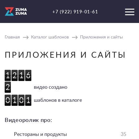
+7 (922) 919-01-61
Главная
Каталог шаблонов
Приложения и сайты
ПРИЛОЖЕНИЯ И САЙТЫ
1
2
1
6
1
2
1
6
2
2
видео создано
0
1
0
1
0
1
0
1
шаблонов в каталоге
Видеоролик про:
Рестораны и продукты
35